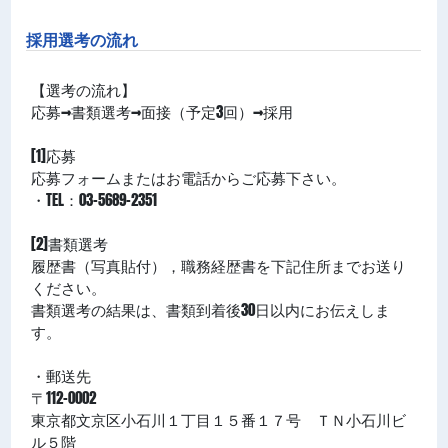
採用選考の流れ
【選考の流れ】
応募→書類選考→面接（予定3回）→採用
[1]応募
応募フォームまたはお電話からご応募下さい。
・TEL：03-5689-2351
[2]書類選考
履歴書（写真貼付），職務経歴書を下記住所までお送り
ください。
書類選考の結果は、書類到着後30日以内にお伝えしま
す。
・郵送先
〒112-0002
東京都文京区小石川１丁目１５番１７号 ＴＮ小石川ビ
ル５階