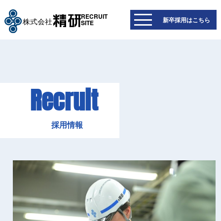
RECRUIT
新卒採用はこちら
SITE
R
e
c
r
u
i
t
採
用
情
報