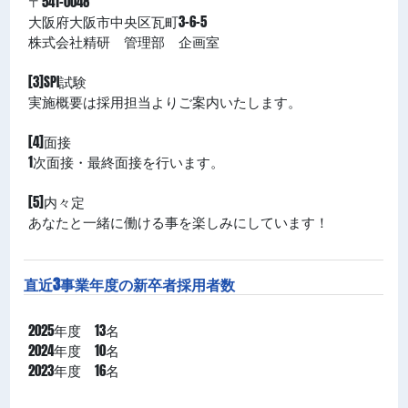
〒541-0048
⼤阪府⼤阪市中央区⽡町3-6-5
株式会社精研 管理部 企画室
[3]SPI試験
実施概要は採用担当よりご案内いたします。
[4]面接
1次⾯接・最終⾯接を行います。
[5]内々定
あなたと一緒に働ける事を楽しみにしています！
直近3事業年度の新卒者採⽤者数
2025年度 13名
2024年度 10名
2023年度 16名