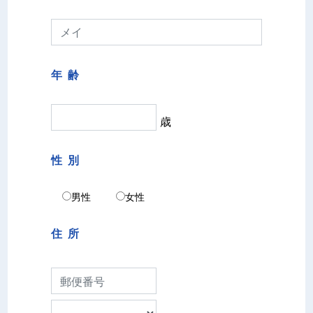
年 齢
歳
性 別
男性
女性
住 所