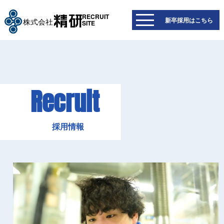
RECRUIT
新卒採用はこちら
SITE
R
e
c
r
u
i
t
採
用
情
報