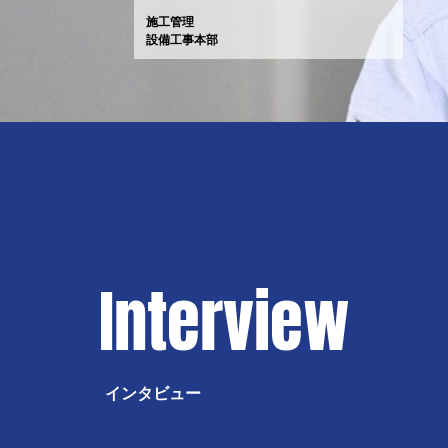
施工管理
設備工事本部
I
n
t
e
r
v
i
e
w
イ
ン
タ
ビ
ュ
ー